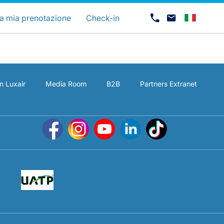
uage
a mia prenotazione
Check-in
n Luxair
Media Room
B2B
Partners Extranet
Opportunità di lavoro con Luxair