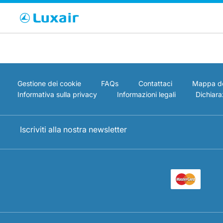
Cho
Paese di residenza
Gestione dei cookie
FAQs
Contattaci
Mappa de
Informativa sulla privacy
Informazioni legali
Dichiaraz
Iscriviti alla nostra newsletter
LuxairTours