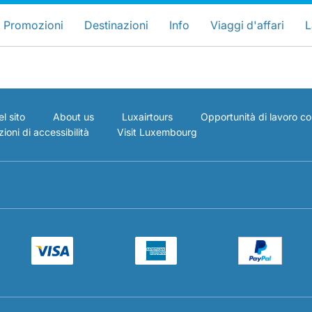
ose your preferred country and lang
Siti LuxairGroup
Promozioni
Destinazioni
Info
Viaggi d'affari
L
Preferred language
Italiano
l sito
About us
Luxairtours
Opportunità di lavoro co
ioni di accessibilità
Visit Luxembourg
Gruppo Luxair