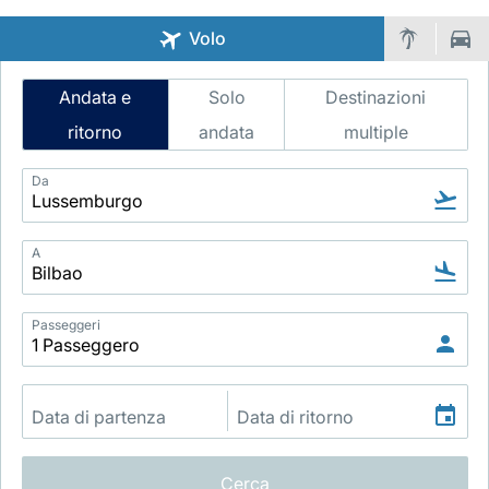
Volo
Intelligent
Andata e
Solo
Destinazioni
Flight
ritorno
andata
multiple
Search
Da
Gruppo Luxair
A
Passeggeri
Cerca