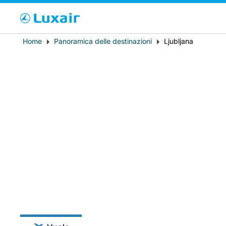
Cho
Breadcrumb
Home
Panoramica delle destinazioni
Ljubljana
Paese di residenza
LuxairTours