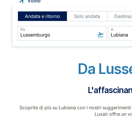
Vuolo
Intelligent
Andata e ritorno
Solo andata
Destinaz
Flight
Search
Da
A
Da Luss
L'affascinan
Scoprite di più su Lubiana con i nostri suggerimenti
Luxair offre un v