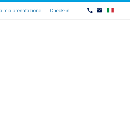
uage
a mia prenotazione
Check-in
Opportunità di lavoro con Luxair