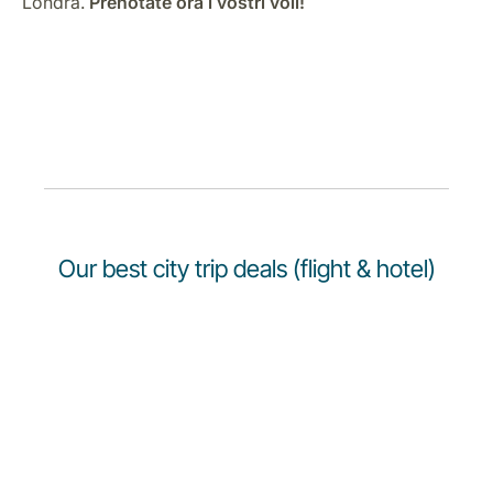
Londra.
Prenotate ora i vostri voli!
Opportunità di lavoro con Luxair
Our best city trip deals (flight & hotel)