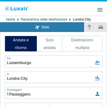
Choose your preferred country and
Siti LuxairGroup
language
Home
Panoramica delle destinazioni
Londra City
Breadcrumb
Paese di residenza
Preferred language
Volo
Italiano
Intelligent
Andata e
Solo
Destinazioni
Flight
ritorno
andata
multiple
Search
Da
A
LuxairTours
Passeggeri