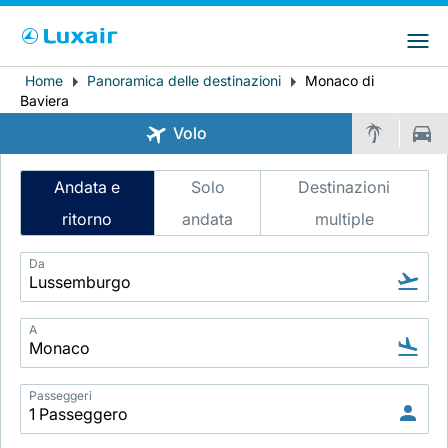
Choose your preferred country and
Siti LuxairGroup
language
Home
Panoramica delle destinazioni
Monaco di
Breadcrumb
Paese di residenza
Preferred language
Baviera
Volo
Italiano
Intelligent
Andata e
Solo
Destinazioni
Flight
ritorno
andata
multiple
Search
Da
LuxairTours
A
Passeggeri