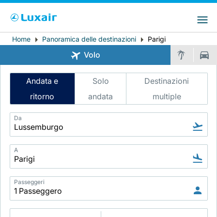
Choose your preferred country and
Siti LuxairGroup
language
Home
Panoramica delle destinazioni
Parigi
Breadcrumb
Paese di residenza
Preferred language
Volo
Italiano
Intelligent
Andata e
Solo
Destinazioni
Flight
ritorno
andata
multiple
Search
Da
A
LuxairTours
Passeggeri