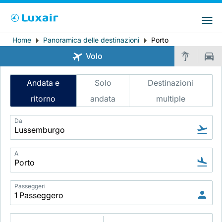
Choose your preferred country and
Siti LuxairGroup
language
Home
Panoramica delle destinazioni
Porto
Breadcrumb
Paese di residenza
Preferred language
Volo
Italiano
Intelligent
Andata e
Solo
Destinazioni
Flight
ritorno
andata
multiple
Search
Da
A
LuxairTours
Passeggeri