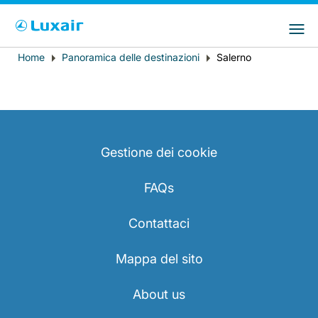
Choose your preferred country and
Siti LuxairGroup
language
Home
Panoramica delle destinazioni
Salerno
Breadcrumb
Paese di residenza
Preferred language
Italiano
Gestione dei cookie
FAQs
Contattaci
LuxairTours
Mappa del sito
About us