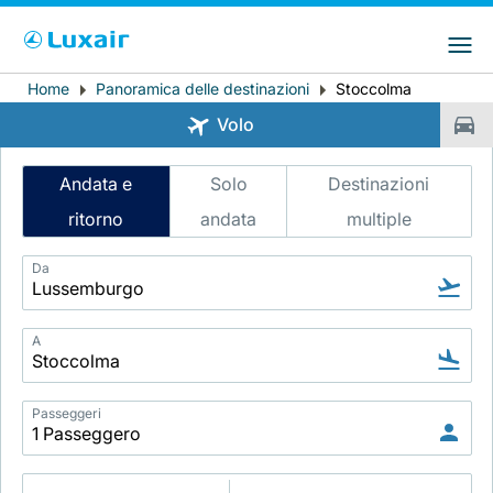
Choose your preferred country and
Siti LuxairGroup
language
Home
Panoramica delle destinazioni
Stoccolma
Breadcrumb
Paese di residenza
Preferred language
Volo
Italiano
Intelligent
Andata e
Solo
Destinazioni
Flight
ritorno
andata
multiple
Search
Da
A
LuxairTours
Passeggeri