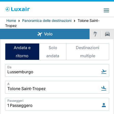
Choose your preferred country and
Siti LuxairGroup
language
Home
Panoramica delle destinazioni
Tolone Saint-
Breadcrumb
Paese di residenza
Preferred language
Tropez
Volo
Italiano
Intelligent
Andata e
Solo
Destinazioni
Flight
ritorno
andata
multiple
Search
Da
LuxairTours
A
Passeggeri