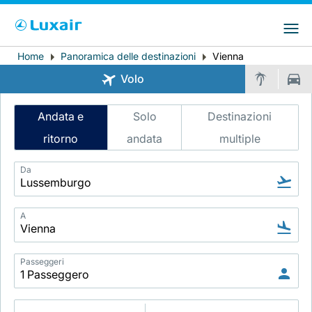
Choose your preferred country and
Siti LuxairGroup
language
Home
Panoramica delle destinazioni
Vienna
Breadcrumb
Paese di residenza
Preferred language
Volo
Italiano
Intelligent
Andata e
Solo
Destinazioni
Flight
ritorno
andata
multiple
Search
Da
A
LuxairTours
Passeggeri