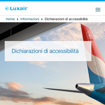
Choose your preferred country and
Siti LuxairGroup
language
Home
Informazioni
Dichiarazioni di accessibilità
Breadcrumb
Paese di residenza
Preferred language
Italiano
Dichiarazioni di accessibilità
LuxairTours