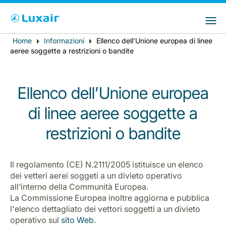
Choose your preferred country and
Siti LuxairGroup
language
Home
Informazioni
Ellenco dell’Unione europea di linee
Breadcrumb
Paese di residenza
Preferred language
aeree soggette a restrizioni o bandite
Italiano
Ellenco dell’Unione europea
di linee aeree soggette a
restrizioni o bandite
Il regolamento (CE) N.2111/2005 istituisce un elenco
LuxairTours
dei vetteri aerei soggeti a un divieto operativo
all’interno della Communità Europea.
La Commissione Europea inoltre aggiorna e pubblica
l'elenco dettagliato dei vettori soggetti a un divieto
operativo sul
sito Web
.