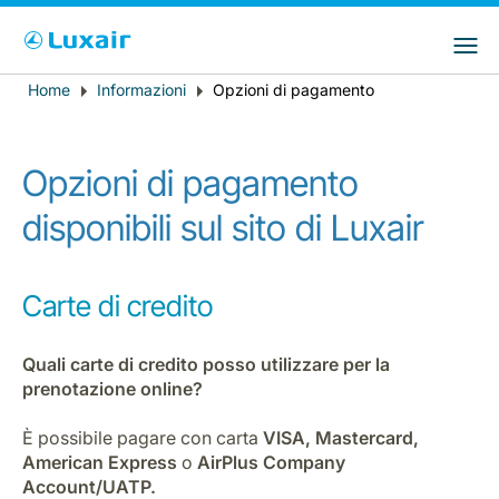
Choose your preferred country and
Siti LuxairGroup
language
Home
Informazioni
Opzioni di pagamento
Breadcrumb
Paese di residenza
Preferred language
Italiano
Opzioni di pagamento
disponibili sul sito di Luxair
Carte di credito
Quali carte di credito posso utilizzare per la
LuxairTours
prenotazione online?
È possibile pagare con carta
VISA, Mastercard,
American Express
o
AirPlus Company
Account/UATP.