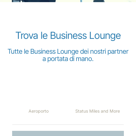
Trova le Business Lounge
Tutte le Business Lounge dei nostri partner
Gruppo Luxair
a portata di mano.
Le lounge di seguito sono aperte per i nostri passeggeri
nelle seguenti destinazioni, a seconda della classe di
volo o del loro status Miles and More: