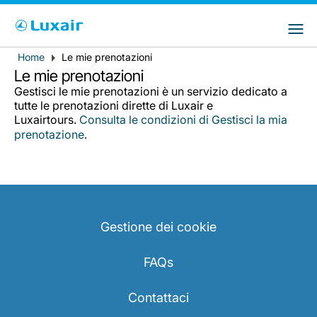
Choose your preferred country and
Siti LuxairGroup
language
Home
Le mie prenotazioni
Breadcrumb
Paese di residenza
Preferred language
Le mie prenotazioni
Gestisci le mie prenotazioni è un servizio dedicato a
Italiano
tutte le prenotazioni dirette di Luxair e
Luxairtours.
Consulta le condizioni di Gestisci la mia
prenotazione
.
Gestione dei cookie
LuxairTours
FAQs
Contattaci