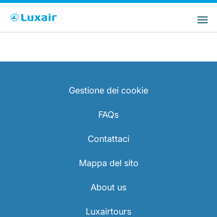
Choose your preferred country and
Siti LuxairGroup
language
Paese di residenza
Preferred language
Italiano
Gestione dei cookie
FAQs
Contattaci
LuxairTours
Mappa del sito
About us
Luxairtours