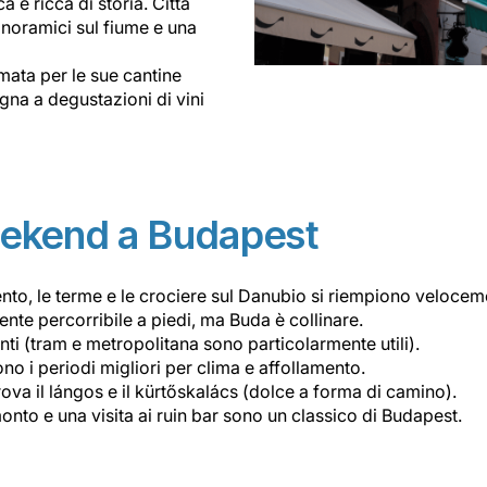
 e ricca di storia. Città
anoramici sul fiume e una
mata per le sue cantine
gna a degustazioni di vini
weekend a Budapest
mento, le terme e le crociere sul Danubio si riempiono veloce
mente percorribile a piedi, ma Buda è collinare.
enti (tram e metropolitana sono particolarmente utili).
ono i periodi migliori per clima e affollamento.
prova il lángos e il kürtőskalács (dolce a forma di camino).
monto e una visita ai ruin bar sono un classico di Budapest.