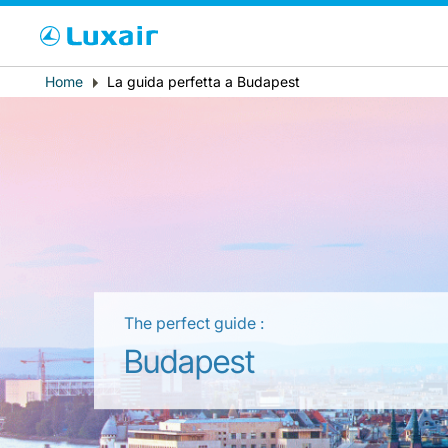
Cho
Breadcrumb
Home
La guida perfetta a Budapest
Paese di residenza
The perfect guide :
LuxairTours
Budapest