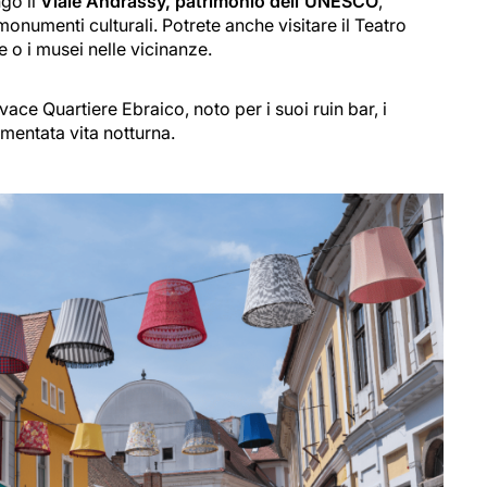
ngo il
Viale Andrássy, patrimonio dell'UNESCO
,
monumenti culturali. Potrete anche visitare il Teatro
 o i musei nelle vicinanze.
ace Quartiere Ebraico, noto per i suoi ruin bar, i
imentata vita notturna.