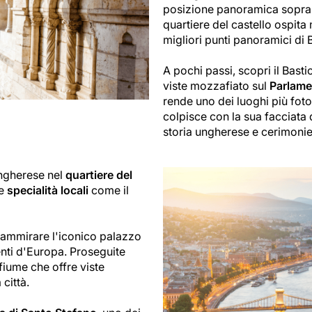
posizione panoramica sopra i
quartiere del castello ospita 
migliori punti panoramici di 
A pochi passi, scopri il Basti
viste mozzafiato sul
Parlame
rende uno dei luoghi più fotog
colpisce con la sua facciata d
storia ungherese e cerimonie 
ungherese nel
quartiere del
re
specialità locali
come il
 ammirare l'iconico palazzo
nti d'Europa. Proseguite
fiume che offre viste
città.