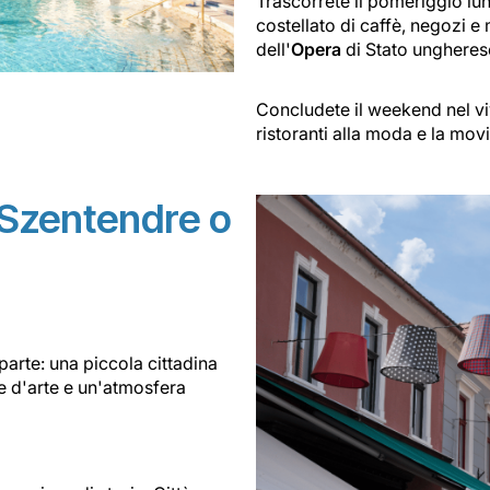
Trascorrete il pomeriggio lu
costellato di caffè, negozi e 
dell'
Opera
di Stato ungherese
Concludete il weekend nel viv
ristoranti alla moda e la mov
 Szentendre o
arte: una piccola cittadina
ie d'arte e un'atmosfera