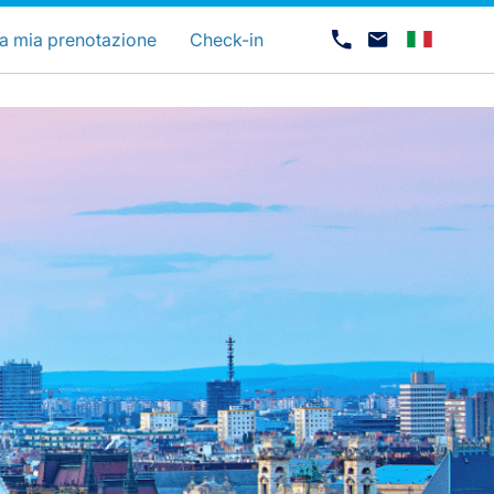
uage
a mia prenotazione
Check-in
Opportunità di lavoro con Luxair