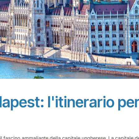
est: l'itinerario perf
il fascino ammaliante della capitale ungherese. La capitale de