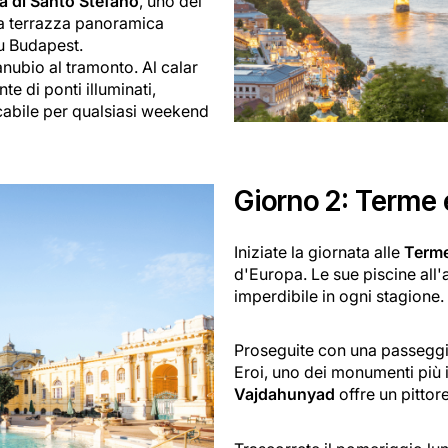
ca di Santo Stefano
, uno dei
ua terrazza panoramica
su Budapest.
anubio al tramonto. Al calar
te di ponti illuminati,
cabile per qualsiasi weekend
Giorno 2: Terme e
Iniziate la giornata alle
Terme
d'Europa. Le sue piscine all
imperdibile in ogni stagione.
Proseguite con una passeggiat
Eroi, uno dei monumenti più i
Vajdahunyad
offre un pittor