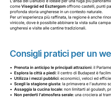
L'ansa del Danubio è ideale per una fuga più panoramica
come
Visegrád ed Esztergom
offrono castelli, punti p
profonda storia ungherese in un contesto naturale.
Per un'esperienza più raffinata, la regione è anche rino
vinicole, dove è possibile abbinare la vista sulla campa
ungheresi e visite alle cantine tradizionali.
Consigli pratici per un 
Prenota in anticipo le principali attrazioni
: il Parla
Esplora la città a piedi
: il centro di Budapest è facil
Utilizza i mezzi pubblici
: economici, veloci ed effici
Scegli la stagione giusta
: la primavera e l'autunno s
Assaggia la cucina locale
: non limitarti al goulash, 
Non perderti l'atmosfera serale
: una crociera al tra