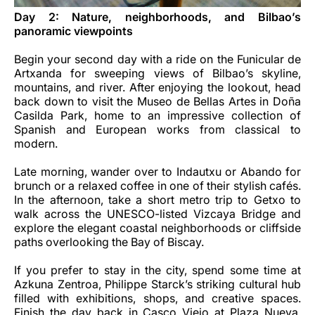
Day 2: Nature, neighborhoods, and Bilbao’s
panoramic viewpoints
Begin your second day with a ride on the Funicular de
Artxanda for sweeping views of Bilbao’s skyline,
mountains, and river. After enjoying the lookout, head
back down to visit the Museo de Bellas Artes in Doña
Casilda Park, home to an impressive collection of
Spanish and European works from classical to
modern.
Late morning, wander over to Indautxu or Abando for
brunch or a relaxed coffee in one of their stylish cafés.
In the afternoon, take a short metro trip to Getxo to
walk across the UNESCO-listed Vizcaya Bridge and
explore the elegant coastal neighborhoods or cliffside
paths overlooking the Bay of Biscay.
If you prefer to stay in the city, spend some time at
Azkuna Zentroa, Philippe Starck’s striking cultural hub
filled with exhibitions, shops, and creative spaces.
Finish the day back in Casco Viejo at Plaza Nueva,