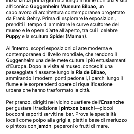
Inizia la tua prima giornata lungo il fiume con una visita
all’iconico
Guggenheim Museum Bilbao
, un
capolavoro di architettura contemporanea progettato
da Frank Gehry. Prima di esplorare le esposizioni,
prenditi il tempo di ammirare le curve scultoree del
museo e le opere d’arte all’aperto, tra cui il celebre
Puppy
e la scultura
Spider (Maman)
.
All’interno, scopri esposizioni di arte moderna e
contemporanea di livello mondiale, che rendono il
Guggenheim una delle mete culturali più entusiasmanti
d’Europa. Dopo la visita al museo, concediti una
passeggiata rilassante lungo la
Ría de Bilbao
,
ammirando i moderni ponti pedonali, i parchi lungo il
fiume e le sorprendenti opere di riqualificazione
urbana che hanno trasformato la città.
Per pranzo, dirigiti nel vicino quartiere dell’
Ensanche
per gustare i tradizionali
pintxos baschi
—piccoli
bocconi saporiti serviti nei bar. Prova le specialità
locali come polpo alla griglia, piatti a base di merluzzo
o pintxos con
jamón
, peperoni o frutti di mare.