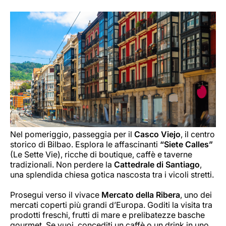
Nel pomeriggio, passeggia per il
Casco Viejo
, il centro
storico di Bilbao. Esplora le affascinanti
“Siete Calles”
(Le Sette Vie), ricche di boutique, caffè e taverne
tradizionali. Non perdere la
Cattedrale di Santiago
,
una splendida chiesa gotica nascosta tra i vicoli stretti.
Prosegui verso il vivace
Mercato della Ribera
, uno dei
mercati coperti più grandi d’Europa. Goditi la visita tra
prodotti freschi, frutti di mare e prelibatezze basche
gourmet. Se vuoi, concediti un caffè o un drink in uno