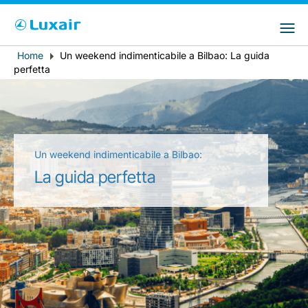
Choose your preferred country and
Siti LuxairGroup
language
Home
Un weekend indimenticabile a Bilbao: La guida
Breadcrumb
Paese di residenza
Preferred language
perfetta
Italiano
Un weekend indimenticabile a Bilbao:
La guida perfetta
LuxairTours