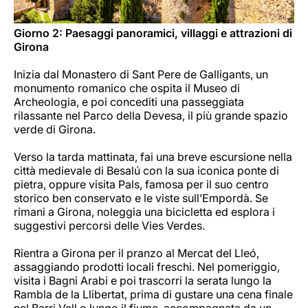
Giorno 2: Paesaggi panoramici, villaggi e attrazioni di
Girona
Inizia dal Monastero di Sant Pere de Galligants, un
monumento romanico che ospita il Museo di
Archeologia, e poi concediti una passeggiata
rilassante nel Parco della Devesa, il più grande spazio
verde di Girona.
Verso la tarda mattinata, fai una breve escursione nella
città medievale di Besalú con la sua iconica ponte di
pietra, oppure visita Pals, famosa per il suo centro
storico ben conservato e le viste sull’Empordà. Se
rimani a Girona, noleggia una bicicletta ed esplora i
suggestivi percorsi delle Vies Verdes.
Rientra a Girona per il pranzo al Mercat del Lleó,
assaggiando prodotti locali freschi. Nel pomeriggio,
visita i Bagni Arabi e poi trascorri la serata lungo la
Rambla de la Llibertat, prima di gustare una cena finale
nel Barri Vell o lungo il fiume, accompagnata da un