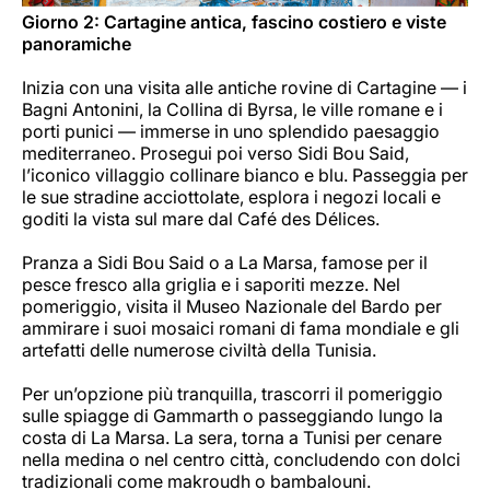
Giorno 2: Cartagine antica, fascino costiero e viste
panoramiche
Inizia con una visita alle antiche rovine di Cartagine — i
Bagni Antonini, la Collina di Byrsa, le ville romane e i
porti punici — immerse in uno splendido paesaggio
mediterraneo. Prosegui poi verso Sidi Bou Said,
l’iconico villaggio collinare bianco e blu. Passeggia per
le sue stradine acciottolate, esplora i negozi locali e
goditi la vista sul mare dal Café des Délices.
Pranza a Sidi Bou Said o a La Marsa, famose per il
pesce fresco alla griglia e i saporiti mezze. Nel
pomeriggio, visita il Museo Nazionale del Bardo per
ammirare i suoi mosaici romani di fama mondiale e gli
artefatti delle numerose civiltà della Tunisia.
Per un’opzione più tranquilla, trascorri il pomeriggio
sulle spiagge di Gammarth o passeggiando lungo la
costa di La Marsa. La sera, torna a Tunisi per cenare
nella medina o nel centro città, concludendo con dolci
tradizionali come makroudh o bambalouni.