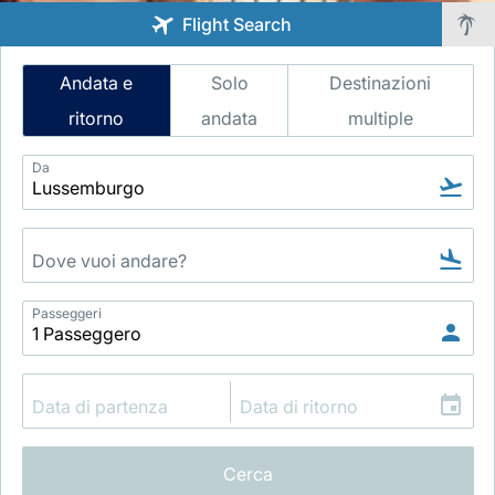
Flight Search
Intelligent
Andata e
Solo
Destinazioni
Flight
ritorno
andata
multiple
Search
Da
Gruppo Luxair
Passeggeri
Cerca