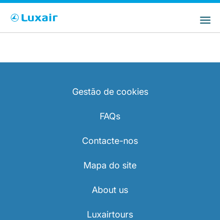
Choose your preferred country and
Sites do LuxairGroup
language
País de residência
Preferred language
Português
Gestão de cookies
FAQs
Contacte-nos
LuxairTours
Mapa do site
About us
Luxairtours