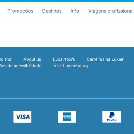
ose your preferred country and lang
Sites do LuxairGroup
Promoções
Destinos
Info
Viagens profissionai
Preferred language
Português
o site
About us
Luxairtours
Carreiras na Luxair
ões de acessibilidade
Visit Luxembourg
LuxairGroup