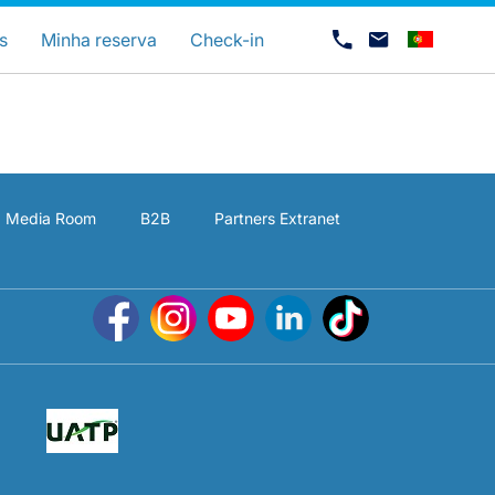
uage
s
Minha reserva
Check-in
Media Room
B2B
Partners Extranet
Carreiras na Luxair