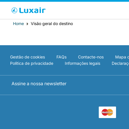
Cho
Breadcrumb
Home
Visão geral do destino
País de residência
Gestão de cookies
FAQs
Contacte-nos
Mapa d
Política de privacidade
Informações legais
Declaraç
Assine a nossa newsletter
LuxairTours