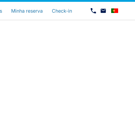
uage
s
Minha reserva
Check-in
Carreiras na Luxair