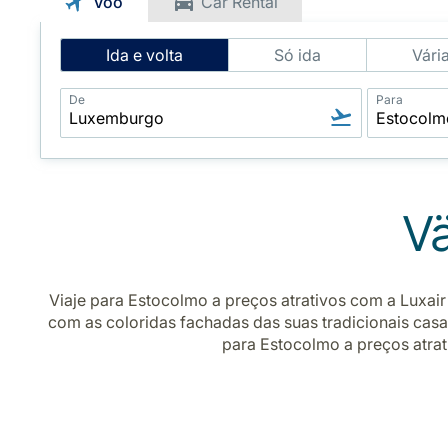
Voo
Car Rental
Intelligent
Ida e volta
Só ida
Vári
Flight
Search
De
Para
Vä
Viaje para Estocolmo a preços atrativos com a Luxair
com as coloridas fachadas das suas tradicionais cas
para Estocolmo a preços atrat