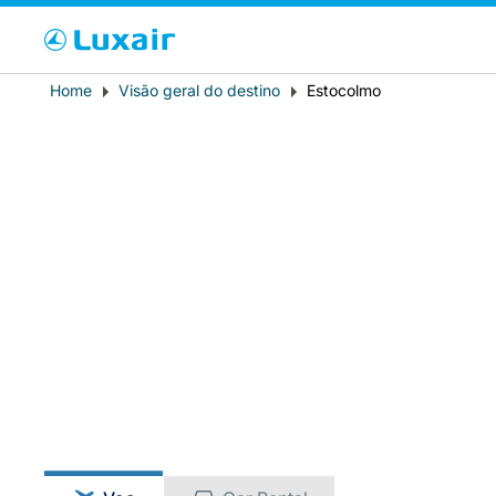
Cho
Breadcrumb
Home
Visão geral do destino
Estocolmo
País de residência
LuxairTours