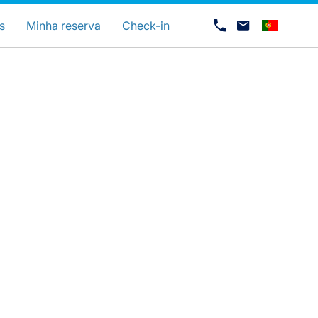
uage
s
Minha reserva
Check-in
Carreiras na Luxair