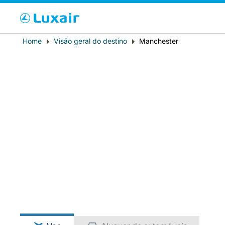
Cho
Breadcrumb
Home
Visão geral do destino
Manchester
País de residência
LuxairTours