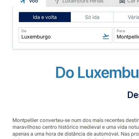
Voo
Luxairtours Férias
Car 
Intelligent
Ida e volta
Só ida
Vári
Flight
Search
De
Para
Do Luxembur
De
Montpellier converteu-se num dos mais recentes desti
maravilhoso centro histórico medieval e uma vida no
apenas a uma hora de distância de automóvel. Nas pro