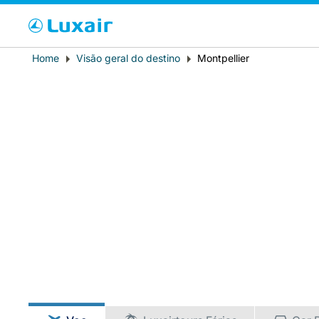
Cho
Breadcrumb
Home
Visão geral do destino
Montpellier
País de residência
LuxairTours