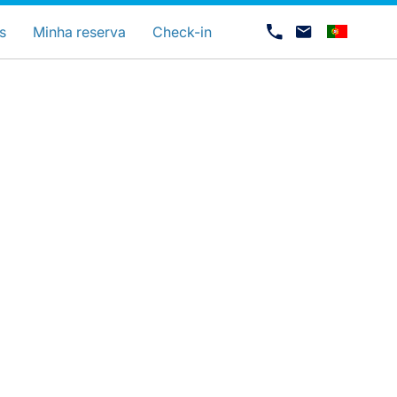
uage
s
Minha reserva
Check-in
Carreiras na Luxair