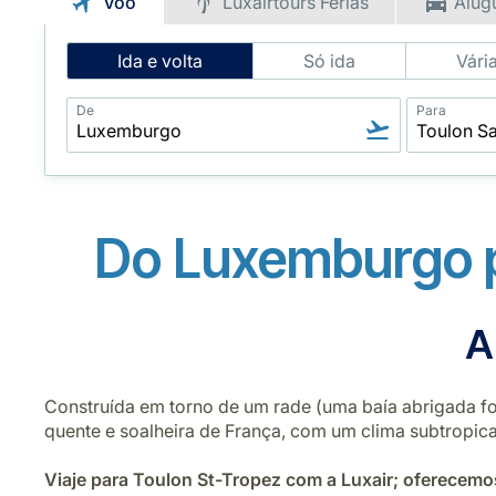
Voo
Luxairtours Férias
Alug
Intelligent
Ida e volta
Só ida
Vári
Flight
Search
De
Para
Do Luxemburgo p
A
Construída em torno de um rade (uma baía abrigada for
quente e soalheira de França, com um clima subtropica
Viaje para Toulon St-Tropez com a Luxair; oferecemos