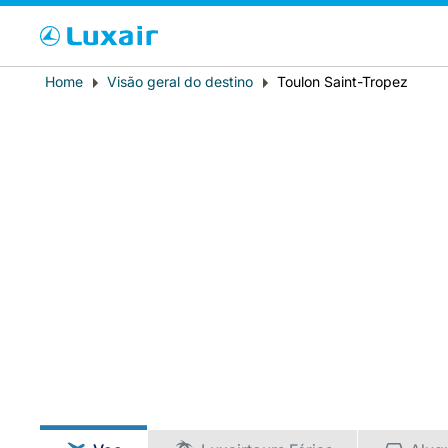
Cho
Breadcrumb
Home
Visão geral do destino
Toulon Saint-Tropez
País de residência
LuxairTours