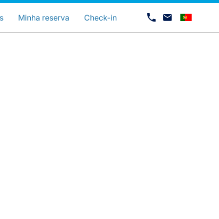
uage
s
Minha reserva
Check-in
Carreiras na Luxair