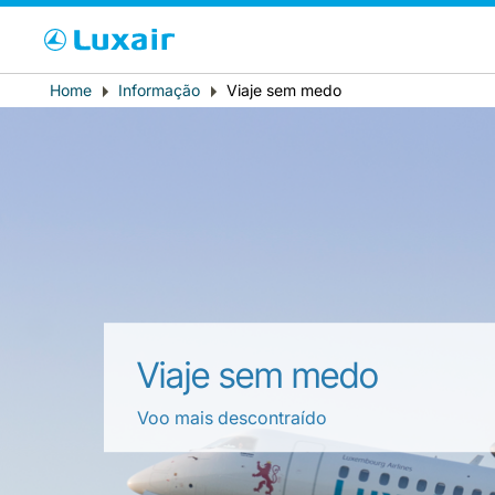
Cho
Breadcrumb
Home
Informação
Viaje sem medo
País de residência
Viaje sem medo
LuxairTours
Voo mais descontraído