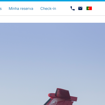
uage
s
Minha reserva
Check-in
Carreiras na Luxair