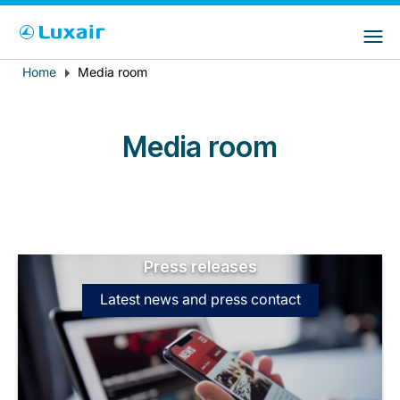
Choose your preferred country and
Sites do LuxairGroup
language
Home
Media room
Breadcrumb
País de residência
Preferred language
Português
Media room
Press releases
LuxairTours
Latest news and press contact