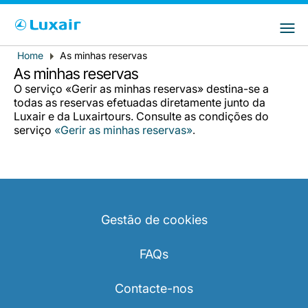
Choose your preferred country and
Sites do LuxairGroup
language
Home
As minhas reservas
Breadcrumb
País de residência
Preferred language
As minhas reservas
O serviço «Gerir as minhas reservas» destina-se a
Português
todas as reservas efetuadas diretamente junto da
Luxair e da Luxairtours. Consulte as condições do
serviço
«Gerir as minhas reservas»
.
Gestão de cookies
LuxairTours
FAQs
Contacte-nos