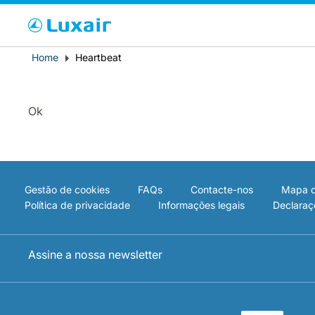
Cho
Breadcrumb
Home
Heartbeat
País de residência
Ok
Gestão de cookies
FAQs
Contacte-nos
Mapa d
Política de privacidade
Informações legais
Declaraç
LuxairTours
Assine a nossa newsletter