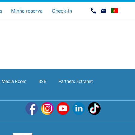
uage
s
Minha reserva
Check-in
Media Room
B2B
Partners Extranet
Carreiras na Luxair