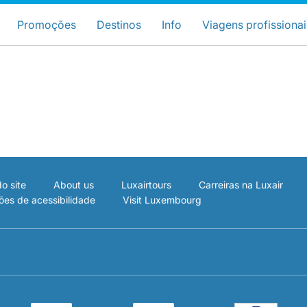
ose your preferred country and lang
Sites do LuxairGroup
Promoções
Destinos
Info
Viagens profissionai
Preferred language
Português
o site
About us
Luxairtours
Carreiras na Luxair
ões de acessibilidade
Visit Luxembourg
LuxairGroup