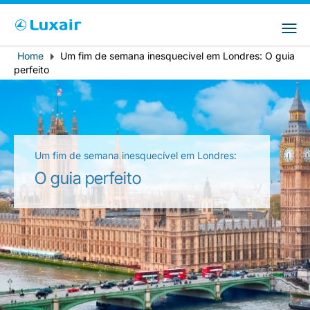
Choose your preferred country and
Sites do LuxairGroup
language
Home
Um fim de semana inesquecível em Londres: O guia
Breadcrumb
País de residência
Preferred language
perfeito
Português
Um fim de semana inesquecível em Londres:
O guia perfeito
LuxairTours