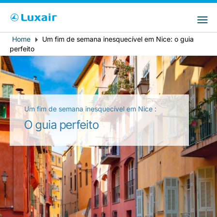
Choose your preferred country and
Sites do LuxairGroup
language
Home
Um fim de semana inesquecível em Nice: o guia
Breadcrumb
País de residência
Preferred language
perfeito
Português
Um fim de semana inesquecível em Nice :
O guia perfeito
LuxairTours