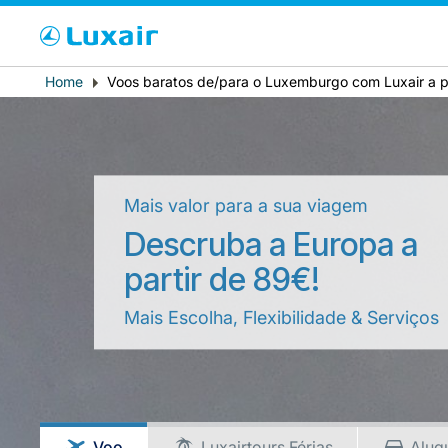
Cho
Breadcrumb
Home
Voos baratos de/para o Luxemburgo com Luxair a p
País de residência
Mais valor para a sua viagem
Descruba a Europa a
partir de 89€!
Mais Escolha, Flexibilidade & Serviços
LuxairTours
Voo
Luxairtours Férias
Alug