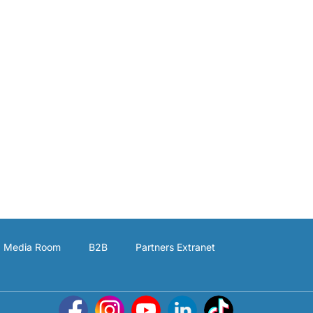
Media Room
B2B
Partners Extranet