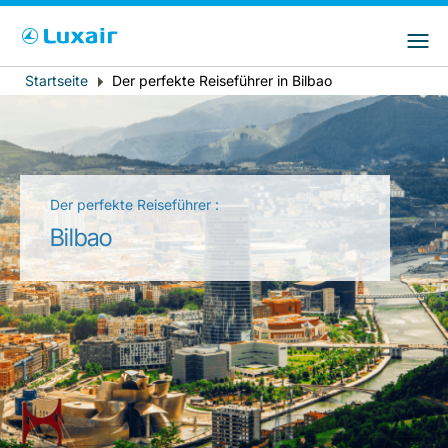
Bitte wählen Sie das Land Ihres Wohnsitzes
LuxairGroup Sites
und Ihre bevorzugte Sprache
Startseite
Der perfekte Reiseführer in Bilbao
Breadcrumb
Wohnsitz
Bevorzugte Sprache
Deutsch
Der perfekte Reiseführer :
Bilbao
LuxairTours