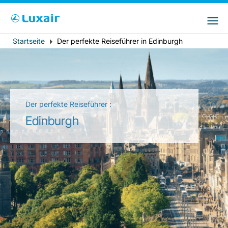
Bitte wählen Sie das Land Ihres Wohnsitzes
LuxairGroup Sites
und Ihre bevorzugte Sprache
Startseite
Der perfekte Reiseführer in Edinburgh
Breadcrumb
Wohnsitz
Bevorzugte Sprache
Deutsch
Der perfekte Reiseführer :
Edinburgh
LuxairTours