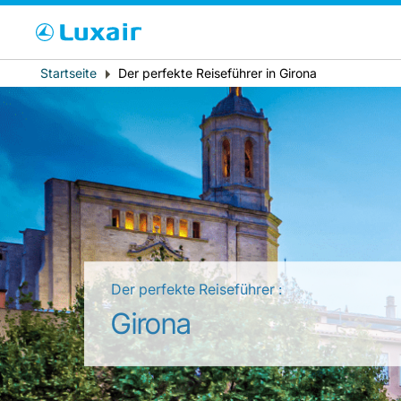
Bitte wählen Sie 
Breadcrumb
Startseite
Der perfekte Reiseführer in Girona
Wohnsitz
Der perfekte Reiseführer :
LuxairTours
Girona