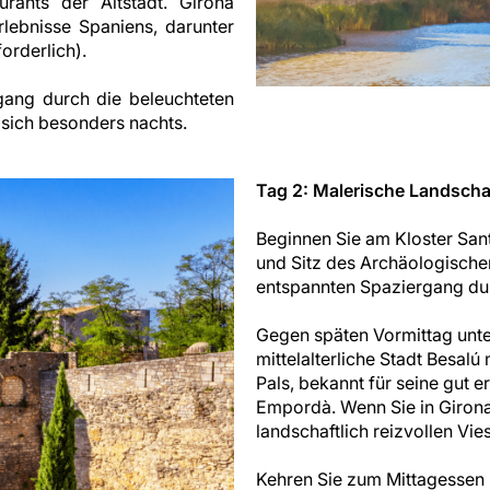
rants der Altstadt. Girona
lebnisse Spaniens, darunter
orderlich).
gang durch die beleuchteten
t sich besonders nachts.
Tag 2: Malerische Landscha
Beginnen Sie am Kloster San
und Sitz des Archäologisch
entspannten Spaziergang du
Gegen späten Vormittag unte
mittelalterliche Stadt Besalú
Pals, bekannt für seine gut e
Empordà. Wenn Sie in Girona 
landschaftlich reizvollen V
Kehren Sie zum Mittagessen 