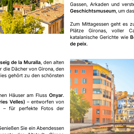
Gassen, Arkaden und verst
Geschichtsmuseum
, um das
Zum Mittagessen geht es z
Plätze Gironas, voller Ca
katalanische Gerichte wie
B
de peix
.
seig de la Muralla
, den alten
 die Dächer von Girona, den
ies gehört zu den schönsten
ohen Häuser am Fluss
Onyar
.
ries Velles)
– entworfen von
n – für perfekte Fotos der
 Genießen Sie ein Abendessen