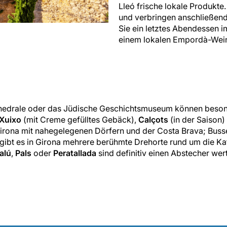
Lleó frische lokale Produkt
und verbringen anschließend
Sie ein letztes Abendessen i
einem lokalen Empordà-Wei
thedrale oder das Jüdische Geschichtsmuseum können besonde
Xuixo
(mit Creme gefülltes Gebäck),
Calçots
(in der Saison)
rona mit nahegelegenen Dörfern und der Costa Brava; Busse 
gibt es in Girona mehrere berühmte Drehorte rund um die Kat
alú
,
Pals
oder
Peratallada
sind definitiv einen Abstecher wer