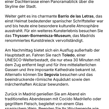
einer Dachterrasse einen Panoramablick über die
Skyline der Stadt.
Weiter geht es ins charmante
Barrio de las Letras
, das
einst Heimat bedeutender spanischer Schriftsteller war
und bis heute eine besondere kulturelle Atmosphäre
ausstrahlt. Für ein weiteres Kunsterlebnis besuchen Sie
das
Thyssen-Bornemisza-Museum
, das Madrids
renommiertes Kunstdreieck vervollständigt.
Am Nachmittag bietet sich ein Ausflug außerhalb der
Hauptstadt an. Fahren Sie nach
Toledo
, einer
UNESCO-Welterbestadt, die nur etwa 30 Minuten mit
dem Zug entfernt liegt und für ihre mittelalterlichen
Gassen und ihre imposante Kathedrale bekannt ist.
Alternativ können Sie
Segovia
besuchen und das
beeindruckende römische Aquädukt sowie den
märchenhaften Alcázar bewundern.
Zurück in Madrid genießen Sie am Abend ein
traditionelles Abendessen mit Cocido Madrileño oder
gegrilltem Fleisch, begleitet von einem Glas
spanischem Wein. Beenden Sie Ihr Wochenende wie