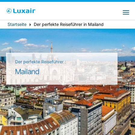
Bitte wählen Sie das Land Ihres Wohnsitzes
LuxairGroup Sites
und Ihre bevorzugte Sprache
Startseite
Der perfekte Reiseführer in Mailand
Breadcrumb
Wohnsitz
Bevorzugte Sprache
Deutsch
Der perfekte Reiseführer :
Mailand
LuxairTours