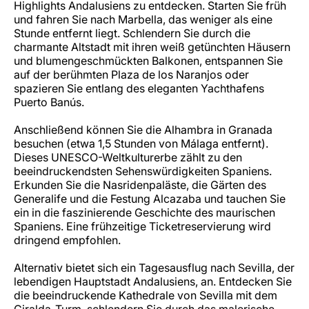
Highlights Andalusiens zu entdecken. Starten Sie früh
und fahren Sie nach Marbella, das weniger als eine
Stunde entfernt liegt. Schlendern Sie durch die
charmante Altstadt mit ihren weiß getünchten Häusern
und blumengeschmückten Balkonen, entspannen Sie
auf der berühmten Plaza de los Naranjos oder
spazieren Sie entlang des eleganten Yachthafens
Puerto Banús.
Anschließend können Sie die Alhambra in Granada
besuchen (etwa 1,5 Stunden von Málaga entfernt).
Dieses UNESCO-Weltkulturerbe zählt zu den
beeindruckendsten Sehenswürdigkeiten Spaniens.
Erkunden Sie die Nasridenpaläste, die Gärten des
Generalife und die Festung Alcazaba und tauchen Sie
ein in die faszinierende Geschichte des maurischen
Spaniens. Eine frühzeitige Ticketreservierung wird
dringend empfohlen.
Alternativ bietet sich ein Tagesausflug nach Sevilla, der
lebendigen Hauptstadt Andalusiens, an. Entdecken Sie
die beeindruckende Kathedrale von Sevilla mit dem
Giralda-Turm, schlendern Sie durch das malerische