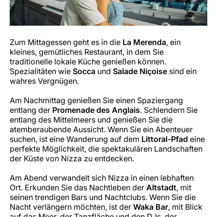
Zum Mittagessen geht es in die
La Merenda
, ein
kleines, gemütliches Restaurant, in dem Sie
traditionelle lokale Küche genießen können.
Spezialitäten wie
Socca
und
Salade Niçoise
sind ein
wahres Vergnügen.
Am Nachmittag genießen Sie einen Spaziergang
entlang der
Promenade des Anglais
. Schlendern Sie
entlang des Mittelmeers und genießen Sie die
atemberaubende Aussicht. Wenn Sie ein Abenteuer
suchen, ist eine Wanderung auf dem
Littoral-Pfad
eine
perfekte Möglichkeit, die spektakulären Landschaften
der Küste von Nizza zu entdecken.
Am Abend verwandelt sich Nizza in einen lebhaften
Ort. Erkunden Sie das Nachtleben der
Altstadt
, mit
seinen trendigen Bars und Nachtclubs. Wenn Sie die
Nacht verlängern möchten, ist der
Waka Bar
, mit Blick
auf das Meer, der Tanzfläche und den DJs, der