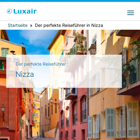
Bitte wählen Sie das Land Ihres Wohnsitzes
LuxairGroup Sites
und Ihre bevorzugte Sprache
Startseite
Der perfekte Reiseführer in Nizza
Breadcrumb
Wohnsitz
Bevorzugte Sprache
Deutsch
Der perfekte Reiseführer :
Nizza
LuxairTours