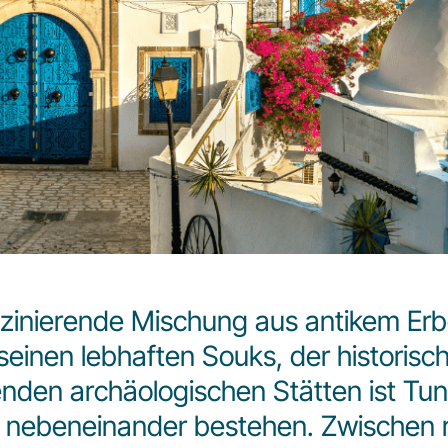
szinierende Mischung aus antikem Er
t seinen lebhaften Souks, der histori
en archäologischen Stätten ist Tunis 
ebeneinander bestehen. Zwischen re