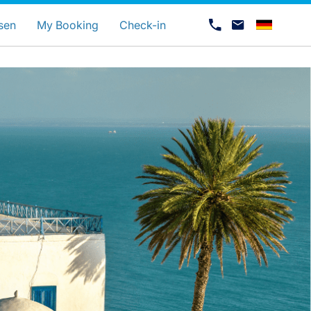
bevorzugte Sprache
sen
My Booking
Check-in
Karriere bei LuxairGroup