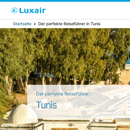
Bitte wählen Sie 
Breadcrumb
Startseite
Der perfekte Reiseführer in Tunis
Wohnsitz
Der perfekte Reiseführer :
LuxairTours
Tunis