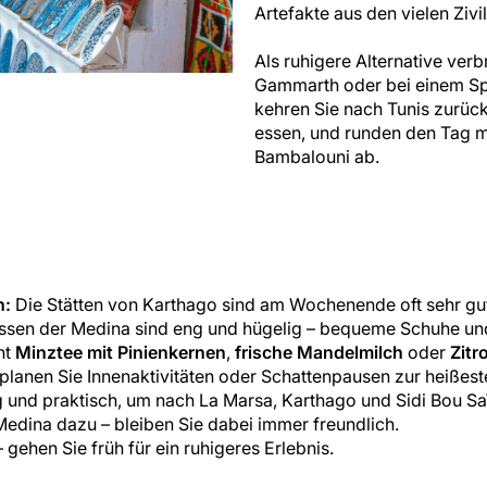
Artefakte aus den vielen Zivi
Als ruhigere Alternative ver
Gammarth oder bei einem Sp
kehren Sie nach Tunis zurüc
essen, und runden den Tag m
Bambalouni ab.
n:
Die Stätten von Karthago sind am Wochenende oft sehr gut b
sen der Medina sind eng und hügelig – bequeme Schuhe und 
ht
Minztee mit Pinienkernen
,
frische Mandelmilch
oder
Zitr
anen Sie Innenaktivitäten oder Schattenpausen zur heißest
g und praktisch, um nach La Marsa, Karthago und Sidi Bou Sa
Medina dazu – bleiben Sie dabei immer freundlich.
gehen Sie früh für ein ruhigeres Erlebnis.