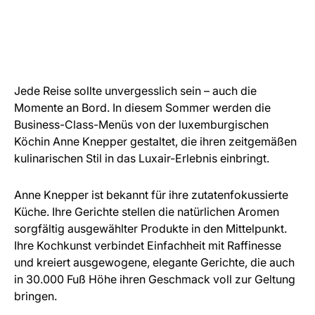
von der luxemburgischen
Köchin Anne Knepper
© Vins & Crémants Luxembourg
Jede Reise sollte unvergesslich sein – auch die
Momente an Bord. In diesem Sommer werden die
LuxairGroup
Business-Class-Menüs von der luxemburgischen
Köchin Anne Knepper gestaltet, die ihren zeitgemäßen
kulinarischen Stil in das Luxair-Erlebnis einbringt.
Anne Knepper ist bekannt für ihre zutatenfokussierte
Küche. Ihre Gerichte stellen die natürlichen Aromen
sorgfältig ausgewählter Produkte in den Mittelpunkt.
Ihre Kochkunst verbindet Einfachheit mit Raffinesse
und kreiert ausgewogene, elegante Gerichte, die auch
in 30.000 Fuß Höhe ihren Geschmack voll zur Geltung
bringen.