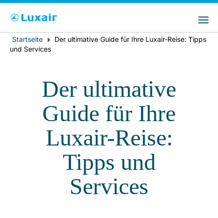
Bitte wählen Sie das Land Ihres Wohnsitzes
LuxairGroup Sites
und Ihre bevorzugte Sprache
Startseite
Der ultimative Guide für Ihre Luxair-Reise: Tipps
Breadcrumb
Wohnsitz
Bevorzugte Sprache
und Services
Deutsch
Der ultimative
Guide für Ihre
Luxair-Reise:
Tipps und
LuxairTours
Services