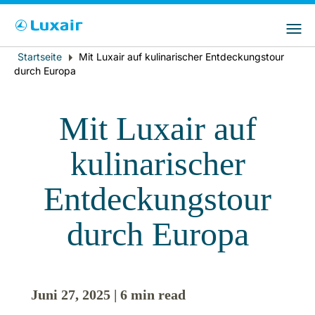
Bitte wählen Sie das Land Ihres Wohnsitzes
LuxairGroup Sites
und Ihre bevorzugte Sprache
Startseite
Mit Luxair auf kulinarischer Entdeckungstour
Breadcrumb
Wohnsitz
Bevorzugte Sprache
durch Europa
Deutsch
Mit Luxair auf
kulinarischer
Entdeckungstour
durch Europa
LuxairTours
Juni 27, 2025 | 6 min read