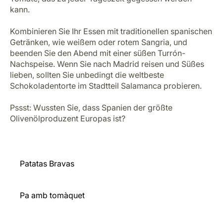
Variationen und finden Sie heraus, welche die besten
Tapas in Spanien sind.
Genießen Sie eine Auswahl an Patatas Bravas und
Tortilla de Patatas. Natürlich darf auch die legendäre
Paella nicht fehlen – oder probieren Sie Fideuà, eine
Pasta-Variante aus Barcelona.
Ein weiteres einfaches, aber ikonisches Gericht aus
Katalonien ist Pa amb tomàquet – geröstetes Brot mit
Tomate, das zu jeder Tageszeit gegessen werden
kann.
Kombinieren Sie Ihr Essen mit traditionellen spanischen
Getränken, wie weißem oder rotem Sangria, und
beenden Sie den Abend mit einer süßen Turrón-
Nachspeise. Wenn Sie nach Madrid reisen und Süßes
lieben, sollten Sie unbedingt die weltbeste
Schokoladentorte im Stadtteil Salamanca probieren.
Pssst: Wussten Sie, dass Spanien der größte