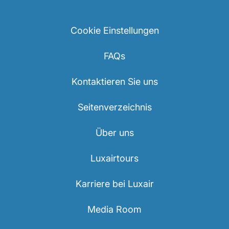
Sachertorte, einen reichhaltigen Schokoladenkuchen,
nicht entgehen, oder genießen Sie einen Apfelstrudel
mit einer zarten, buttrigen Teigschicht. Und wenn Sie
ein echter Feinschmecker sind, probieren Sie die
Manner-Schnitten, die beliebten Wiener Waffelbiskuits.
Dazu passt natürlich perfekt ein klassischer Melange-
Kaffee – ein Muss für alle, die die Wiener Kaffeekultur
erleben möchten.
Pssst: Wussten Sie, dass das Croissant eigentlich aus
Wien stammt?