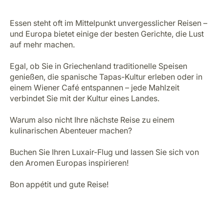
Französisches Tropez-Dessert
Wien – Kulinarische Tradition
Wien ist die perfekte Stadt, um eine Städtereise mit
kulinarischem Genuss zu verbinden. Probieren Sie
Tafelspitz, das Lieblingsgericht von Kaiser Franz
Joseph I., ein zart gekochtes Rindfleisch, das mit
Apfelmus und Meerrettich serviert wird. Eine weitere
Spezialität, die Sie nicht verpassen sollten, ist das
Wiener Schnitzel, knusprig paniertes Kalb- oder
Putenfleisch.
Doch auch für Süßigkeiten-Fans ist Wien ein wahres
Paradies. Lassen Sie sich die weltberühmte