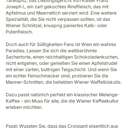
In ganz Frankreich beginnt der Tag mit einem buttrigen
Croissant, zum Mittagessen gibt es ein herzhaftes
Bœuf Bourguignon, und am Abend genießen Sie eine
Käseplatte mit einem Glas Rotwein – klingt perfekt,
oder?
Reisen Sie an die französische Riviera, etwa nach
Toulon oder Saint-Tropez? Dann probieren Sie die
Tropézienne-Tarte, eine weiche Brioche mit einer
Mischung aus zwei cremigen Füllungen. Und natürlich
darf ein Mille-feuille, der himmlische französische
Blätterteigkuchen, nicht fehlen.
Pssst: Wussten Sie, dass Paris 2023 zur besten
kulinarischen Stadt der Welt gekürt wurde?