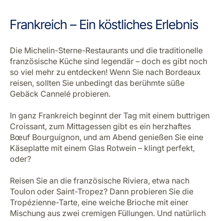
Olivenölproduzent Europas ist?
Patatas Bravas