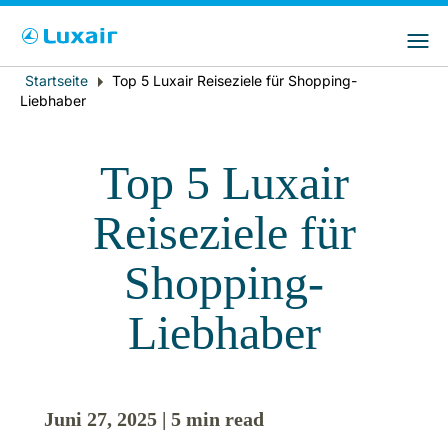
Bitte wählen Sie das Land Ihres Wohnsitzes
LuxairGroup Sites
und Ihre bevorzugte Sprache
Startseite
Top 5 Luxair Reiseziele für Shopping-
Breadcrumb
Wohnsitz
Bevorzugte Sprache
Liebhaber
Deutsch
Top 5 Luxair
Reiseziele für
Shopping-
Liebhaber
LuxairTours
Juni 27, 2025 | 5 min read