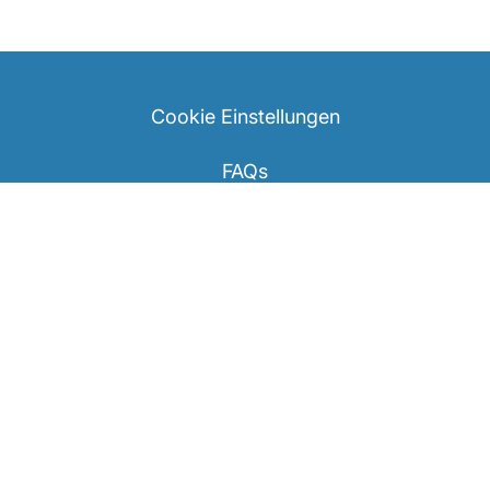
Cookie Einstellungen
FAQs
Kontaktieren Sie uns
Seitenverzeichnis
Über uns
Luxairtours
Karriere bei Luxair