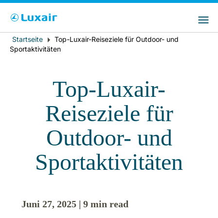
Bitte wählen Sie das Land Ihres Wohnsitzes
LuxairGroup Sites
und Ihre bevorzugte Sprache
Startseite
Top-Luxair-Reiseziele für Outdoor- und
Breadcrumb
Wohnsitz
Bevorzugte Sprache
Sportaktivitäten
Deutsch
Top-Luxair-
Reiseziele für
Outdoor- und
Sportaktivitäten
LuxairTours
Juni 27, 2025 | 9 min read