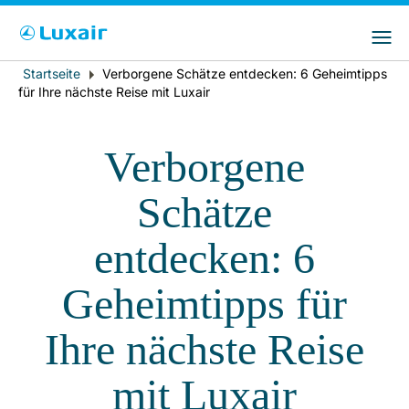
Bitte wählen Sie das Land Ihres Wohnsitzes
LuxairGroup Sites
und Ihre bevorzugte Sprache
Startseite
Verborgene Schätze entdecken: 6 Geheimtipps
Breadcrumb
Wohnsitz
Bevorzugte Sprache
für Ihre nächste Reise mit Luxair
Deutsch
Verborgene
Schätze
entdecken: 6
Geheimtipps für
LuxairTours
Ihre nächste Reise
mit Luxair