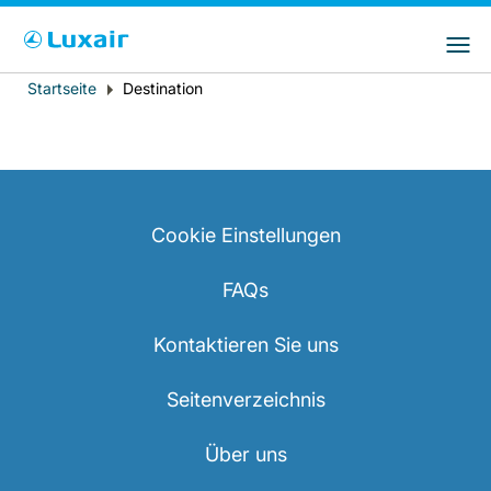
Bitte wählen Sie das Land Ihres Wohnsitzes
LuxairGroup Sites
und Ihre bevorzugte Sprache
Startseite
Destination
Breadcrumb
Wohnsitz
Bevorzugte Sprache
Deutsch
Cookie Einstellungen
FAQs
Kontaktieren Sie uns
LuxairTours
Seitenverzeichnis
Über uns